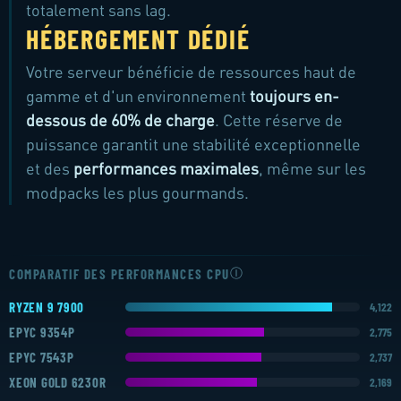
totalement sans lag.
HÉBERGEMENT DÉDIÉ
Votre serveur bénéficie de ressources haut de
gamme et d'un environnement
toujours en-
dessous de 60% de charge
. Cette réserve de
puissance garantit une stabilité exceptionnelle
et des
performances maximales
, même sur les
modpacks les plus gourmands.
AMD RYZEN 7900
SUR TOUS LES SERVEURS
Ⓘ
COMPARATIF DES PERFORMANCES CPU
RYZEN 9 7900
4,122
EPYC 9354P
2,775
EPYC 7543P
2,737
XEON GOLD 6230R
2,169