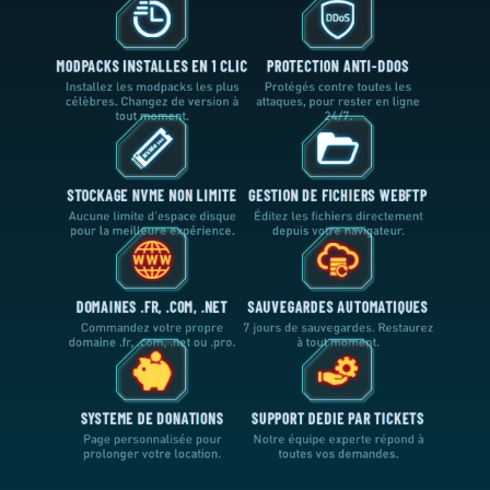
MODPACKS INSTALLES EN 1 CLIC
PROTECTION ANTI-DDOS
Installez les modpacks les plus
Protégés contre toutes les
célèbres. Changez de version à
attaques, pour rester en ligne
tout moment.
24/7.
STOCKAGE NVME NON LIMITE
GESTION DE FICHIERS WEBFTP
Aucune limite d'espace disque
Éditez les fichiers directement
pour la meilleure expérience.
depuis votre navigateur.
DOMAINES .FR, .COM, .NET
SAUVEGARDES AUTOMATIQUES
Commandez votre propre
7 jours de sauvegardes. Restaurez
domaine .fr, .com, .net ou .pro.
à tout moment.
SYSTEME DE DONATIONS
SUPPORT DEDIE PAR TICKETS
Page personnalisée pour
Notre équipe experte répond à
prolonger votre location.
toutes vos demandes.