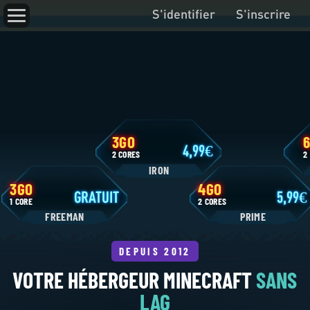
S'identifier
S'inscrire
3GO
4,99
2 CORES
IRON
3GO
4GO
GRATUIT
1 CORE
2 CORES
FREEMAN
P
VOTRE HÉBERGEUR MINECRAFT
SANS
LAG