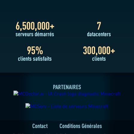
6,500,000+
7
serveurs démarrés
datacenters
UNE QUESTION ?
95%
300,000+
clients satisfaits
clients
NOTRE SUPPORT
MINECRAFT
EST LÀ POUR VOUS
PARTENAIRES
Contact
Conditions Générales