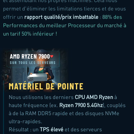
et assemblant nos propres machines. Cela nous
permet d'éliminer les limitations tierces et de vous
offrir un
rapport qualité/prix imbattable
:
88% des
Performances du meilleur Processeur du marché à
un tarif 50% inférieur !
MATÉRIEL DE POINTE
Nous utilisons les derniers
CPU AMD Ryzen
à
haute fréquence (ex.
Ryzen 7900 5.4Ghz
), couplés
à de la RAM DDR5 rapide et des disques NVMe
ultra-rapides.
Résultat : un
TPS élevé
et des serveurs