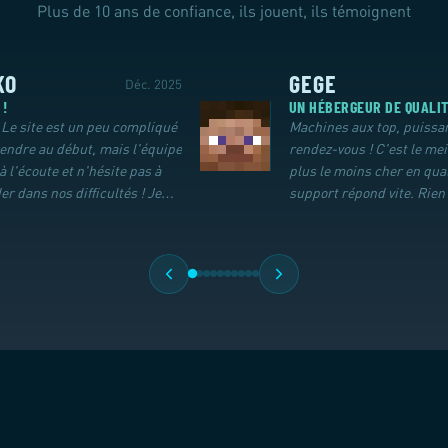
Plus de 10 ans de confiance, ils jouent, ils témoignent
KO
GEGE
Déc. 2025
 !
UN HÉBERGEUR DE QUALI
! Le site est un peu compliqué
Machines aux top, puissa
endre au début, mais l'équipe
rendez-vous ! C'est le mei
 à l'écoute et n'hésite pas à
plus le moins cher en qual
er dans nos difficultés ! Je
support répond vite. Rien 
nde sans hésiter.