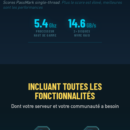
Scores PassMark single-thread
. Plus le score est élevé, meilleures
sont les performances
5.4
14.6
Ghz
GB/s
PROCESSEUR
2× DISQUES
HAUT DE GAMME
NVME RAID
INCLUANT TOUTES LES
FONCTIONNALITÉS
Dont votre serveur et votre communauté a besoin