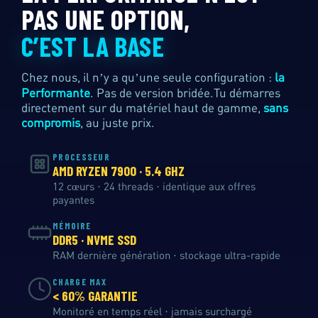
PAS UNE OPTION,
C’EST LA BASE
Chez nous, il n’y a qu’une seule configuration :
la
Performante
. Pas de version bridée.Tu démarres
directement sur du matériel haut de gamme,
sans
compromis
, au juste prix.
PROCESSEUR
AMD RYZEN 7900 · 5.4 GHZ
12 cœurs · 24 threads · identique aux offres
payantes
MÉMOIRE
DDR5 · NVME SSD
RAM dernière génération · stockage ultra-rapide
CHARGE MAX
< 60% GARANTIE
Monitoré en temps réel · jamais surchargé