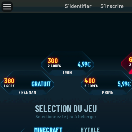
S'identifier
S'inscrire
3GO
4,99
2 CORES
IRON
3GO
4GO
GRATUIT
SELECTION DU JEU
1 CORE
2 CORES
FREEMAN
P
Selectionnez le jeu à héberger