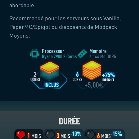
abordable.
Recommandé pour les serveurs sous Vanilla,
PaperMC/Spigot ou disposants de Modpack
Moyens.
Processeur
Mémoire
Ryzen 7900 2 Cores
6.144 Mo DDR5
DURÉE
-10%
-15%
1
3
6
MOIS
MOIS
MOIS