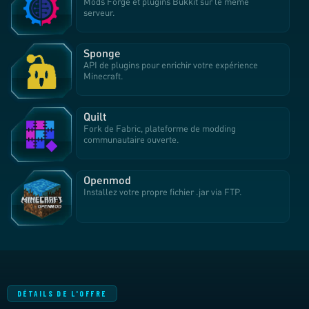
Mods Forge et plugins Bukkit sur le même
serveur.
Sponge
API de plugins pour enrichir votre expérience
Minecraft.
Quilt
Fork de Fabric, plateforme de modding
communautaire ouverte.
Openmod
Installez votre propre fichier .jar via FTP.
DÉTAILS DE L'OFFRE