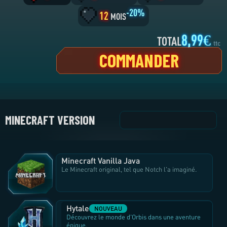
-20%
12
MOIS
2
6
8,99€
+2
TOTAL
ttc
CORES
CORES
mémoi
COMMANDER
+5,00€
INCLUS
MINECRAFT VERSION
Minecraft Vanilla Java
Le Minecraft original, tel que Notch l'a imaginé.
Hytale
NOUVEAU
Découvrez le monde d'Orbis dans une aventure
épique.