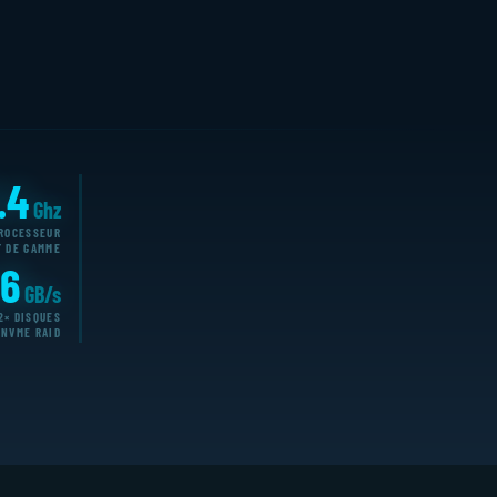
.4
Ghz
ROCESSEUR
T DE GAMME
.6
GB/s
2× DISQUES
NVME RAID