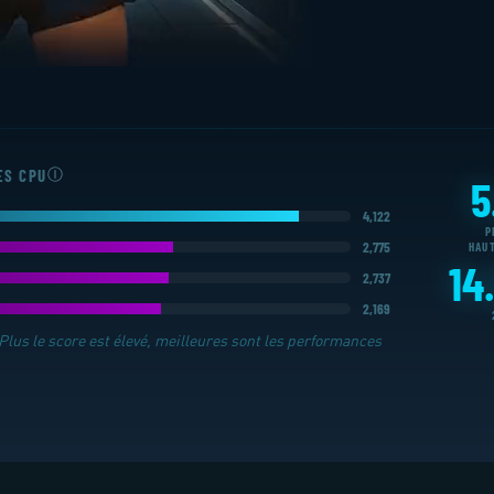
Ⓘ
ES CPU
5
4,122
P
2,775
HAU
14
2,737
2,169
 Plus le score est élevé, meilleures sont les performances