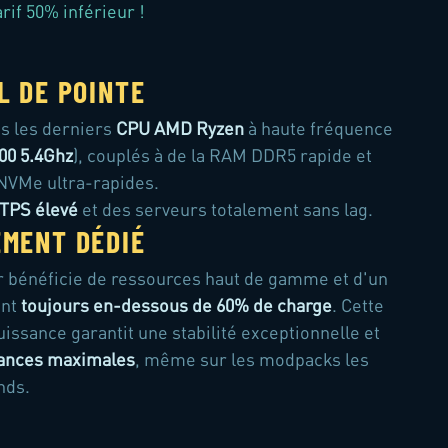
if 50% inférieur !
L DE POINTE
ns les derniers
CPU AMD Ryzen
à haute fréquence
00 5.4Ghz
), couplés à de la RAM DDR5 rapide et
NVMe ultra-rapides.
TPS élevé
et des serveurs totalement sans lag.
MENT DÉDIÉ
r bénéficie de ressources haut de gamme et d'un
ent
toujours en-dessous de 60% de charge
. Cette
issance garantit une stabilité exceptionnelle et
ances maximales
, même sur les modpacks les
nds.