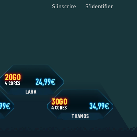
S'inscrire
S'identifier
20GO
24,99
4 CORES
LARA
30GO
11,99
34,99
4 CORES
N
THANOS