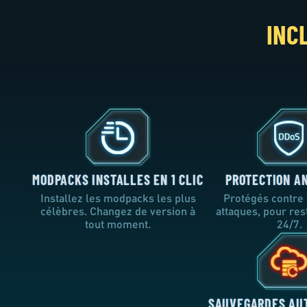
INC
MODPACKS INSTALLES EN 1 CLIC
PROTECTION A
Installez les modpacks les plus
Protégés contre 
célèbres. Changez de version à
attaques, pour res
tout moment.
24/7.
SAUVEGARDES AU