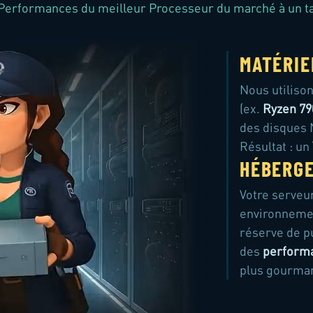
Performances du meilleur Processeur du marché à un tar
MATÉRIE
Nous utiliso
(ex.
Ryzen 79
des disques 
Résultat : un
HÉBERGE
Votre serveu
environnem
réserve de pu
des
perform
plus gourma