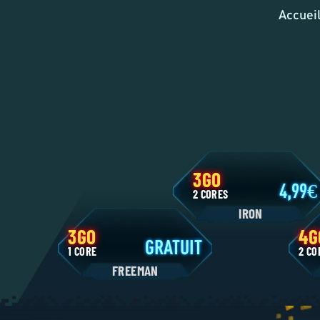
Accuei
3GO
4,9
2 CORES
IRON
3GO
GRATUIT
1 CORE
2
FREEMAN