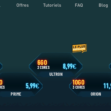
l
Offres
Tutoriels
FAQ
Blog
6GO
9
8,99
2 CORES
ULTRON
4GO
10GO
5,99
 CORES
3 CORES
PRIME
ORIO