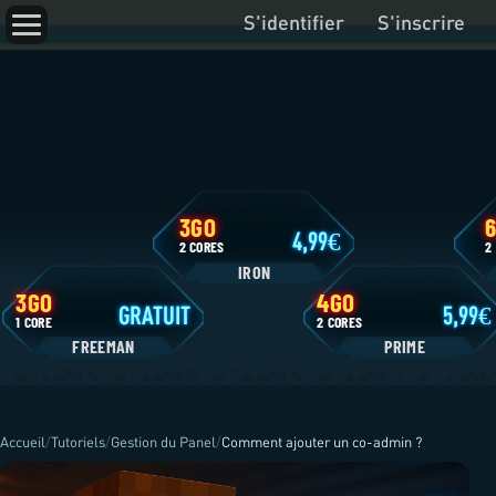
S'identifier
S'inscrire
3GO
4,99
2 CORES
IRON
3GO
4GO
GRATUIT
1 CORE
2 CORES
FREEMAN
P
Accueil
/
Tutoriels
/
Gestion du Panel
/
Comment ajouter un co-admin ?