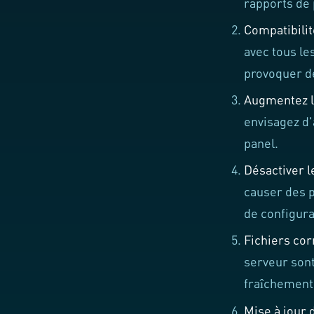
rapports de 
Compatibilit
avec tous le
provoquer d
Augmentez l
envisagez d'
panel.
Désactiver l
causer des p
de configura
Fichiers co
serveur sont
fraîchement
Mise à jour