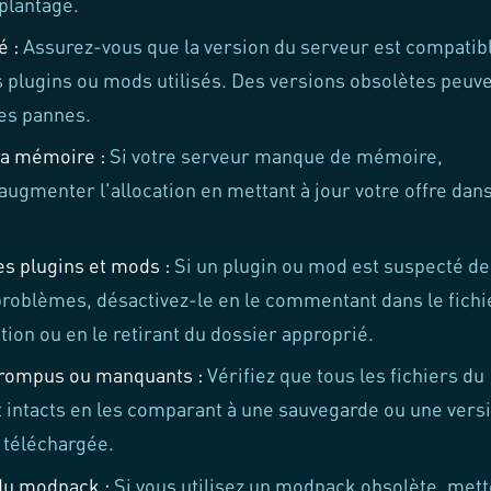
plantage.
é :
Assurez-vous que la version du serveur est compatib
s plugins ou mods utilisés. Des versions obsolètes peuv
es pannes.
a mémoire :
Si votre serveur manque de mémoire,
augmenter l'allocation en mettant à jour votre offre dans
es plugins et mods :
Si un plugin ou mod est suspecté de
roblèmes, désactivez-le en le commentant dans le fichi
tion ou en le retirant du dossier approprié.
rrompus ou manquants :
Vérifiez que tous les fichiers du
 intacts en les comparant à une sauvegarde ou une vers
 téléchargée.
 du modpack :
Si vous utilisez un modpack obsolète, mett