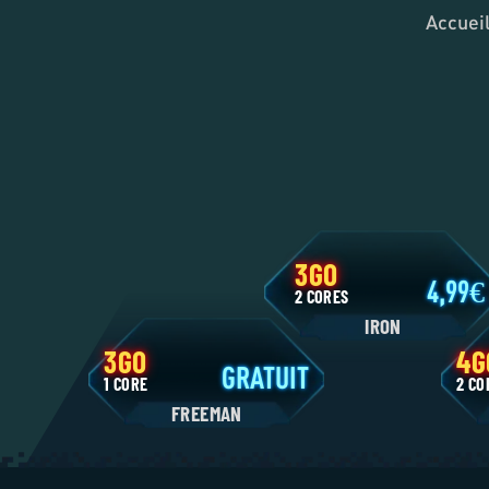
Accuei
3GO
4,9
2 CORES
IRON
3GO
GRATUIT
1 CORE
2
FREEMAN