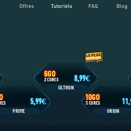
l
Offres
Tutoriels
FAQ
Blog
6GO
9
8,99
2 CORES
ULTRON
4GO
10GO
5,99
 CORES
3 CORES
PRIME
ORIO