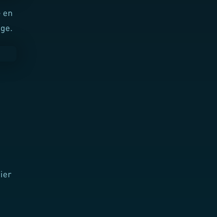
e en
age.
fier