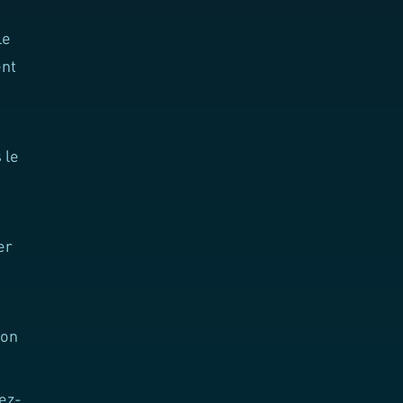
le
ent
 le
er
ion
ez-