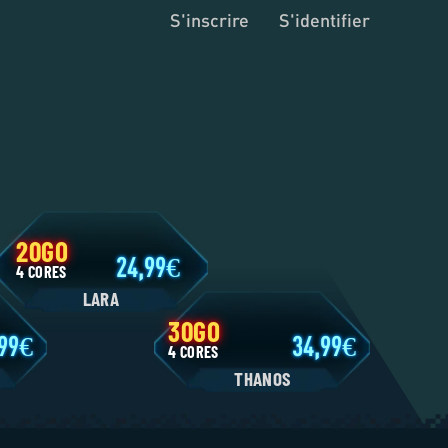
S'inscrire
S'identifier
20GO
24,99
4 CORES
LARA
30GO
11,99
34,99
4 CORES
N
THANOS