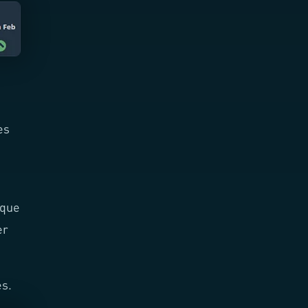
es
 que
er
es.