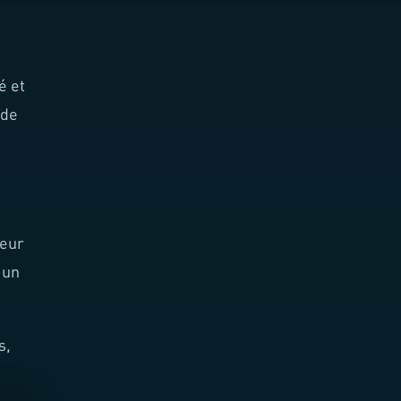
é et
 de
veur
 un
s,