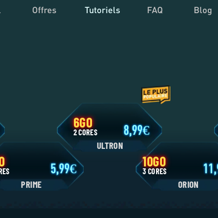
l
Offres
Tutoriels
FAQ
Blog
6GO
9
8,99
2 CORES
ULTRON
4GO
10GO
5,99
 CORES
3 CORES
PRIME
ORIO