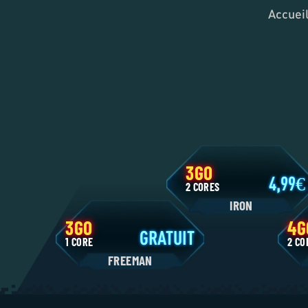
Accuei
3GO
4,9
2 CORES
IRON
3GO
GRATUIT
1 CORE
2
FREEMAN