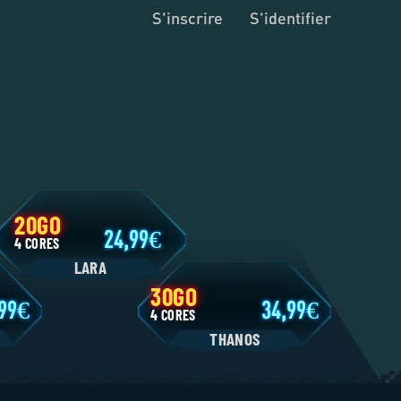
S'inscrire
S'identifier
20GO
24,99
4 CORES
LARA
30GO
11,99
34,99
4 CORES
N
THANOS