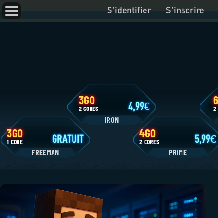
S'identifier
S'inscrire
3GO
4,99
2 CORES
IRON
3GO
4GO
GRATUIT
1 CORE
2 CORES
FREEMAN
P