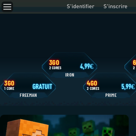
S'identifier
S'inscrire
3GO
4,99
2 CORES
IRON
3GO
4GO
GRATUIT
1 CORE
2 CORES
FREEMAN
P