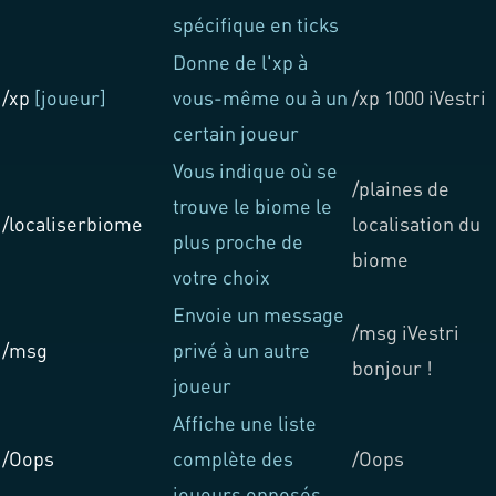
spécifique en ticks
Donne de l'xp à
/xp
[joueur]
vous-même ou à un
/xp 1000 iVestri
certain joueur
Vous indique où se
/plaines de
trouve le biome le
/localiserbiome
localisation du
plus proche de
biome
votre choix
Envoie un message
/msg iVestri
/msg
privé à un autre
bonjour !
joueur
Affiche une liste
/Oops
complète des
/Oops
joueurs opposés