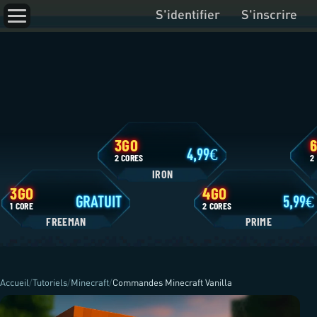
S'identifier
S'inscrire
3GO
4,99
2 CORES
IRON
3GO
4GO
GRATUIT
1 CORE
2 CORES
FREEMAN
P
Accueil
/
Tutoriels
/
Minecraft
/
Commandes Minecraft Vanilla