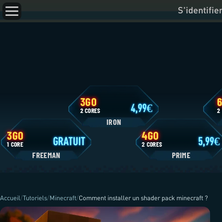
S'identifie
3GO
4,99
2 CORES
IRON
3GO
4GO
GRATUIT
1 CORE
2 CORES
FREEMAN
P
Accueil
/
Tutoriels
/
Minecraft
/
Comment installer un shader pack minecraft ?