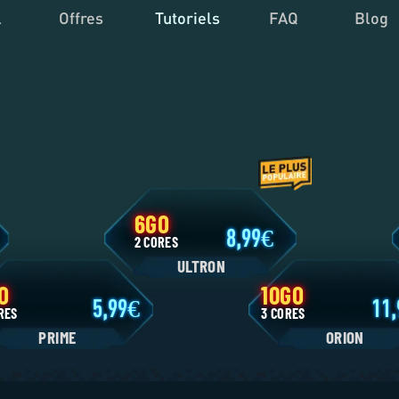
l
Offres
Tutoriels
FAQ
Blog
6GO
9
8,99
2 CORES
ULTRON
4GO
10GO
5,99
 CORES
3 CORES
PRIME
ORIO