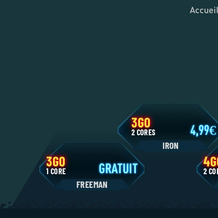
Accuei
3GO
4,9
2 CORES
IRON
3GO
GRATUIT
1 CORE
2
FREEMAN