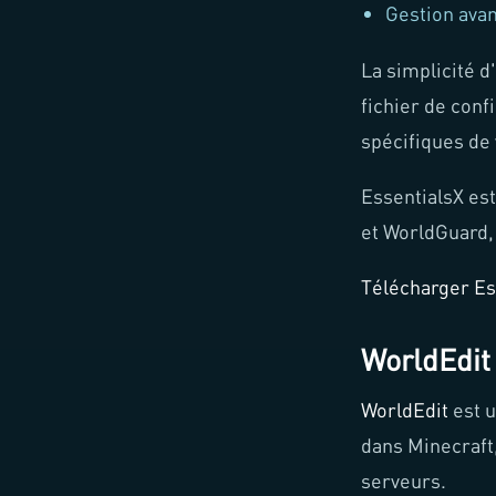
Gestion ava
La simplicité d
fichier de conf
spécifiques de 
EssentialsX es
et WorldGuard,
Télécharger Es
WorldEdit
WorldEdit
est u
dans Minecraft,
serveurs.