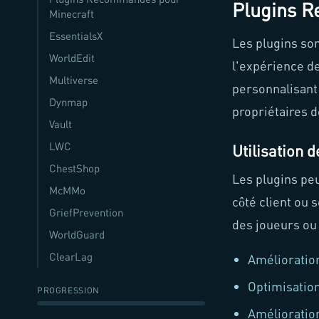
Plugins R
Minecraft
EssentialsX
Les plugins so
WorldEdit
l'expérience de
Multiverse
personnalisant 
Dynmap
propriétaires d
Vault
LWC
Utilisation 
ChestShop
Les plugins peu
McMMo
côté client ou 
GriefPrevention
des joueurs ou
WorldGuard
ClearLag
Amélioratio
Optimisatio
PROGRESSION
Amélioration