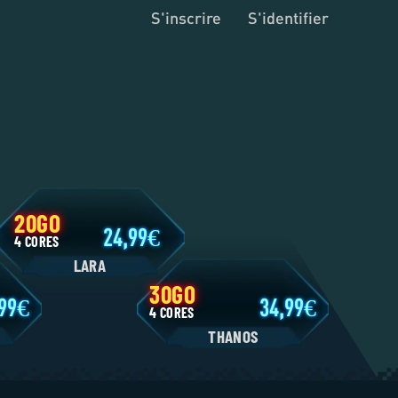
S'inscrire
S'identifier
20GO
24,99
4 CORES
LARA
30GO
11,99
34,99
4 CORES
N
THANOS