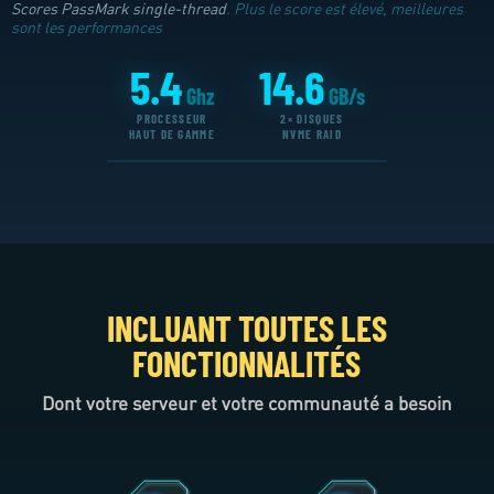
Scores PassMark single-thread
. Plus le score est élevé, meilleures
sont les performances
5.4
14.6
Ghz
GB/s
PROCESSEUR
2× DISQUES
HAUT DE GAMME
NVME RAID
INCLUANT TOUTES LES
FONCTIONNALITÉS
Dont votre serveur et votre communauté a besoin