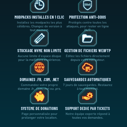
MODPACKS INSTALLES EN 1 CLIC
PROTECTION ANTI-DDOS
Installez les modpacks les plus
Protégés contre toutes les
célèbres. Changez de version à
attaques, pour rester en ligne
tout moment.
24/7.
STOCKAGE NVME NON LIMITE
GESTION DE FICHIERS WEBFTP
Aucune limite d'espace disque
Éditez les fichiers directement
pour la meilleure expérience.
depuis votre navigateur.
DOMAINES .FR, .COM, .NET
SAUVEGARDES AUTOMATIQUES
Commandez votre propre
7 jours de sauvegardes. Restaurez
domaine .fr, .com, .net ou .pro.
à tout moment.
SYSTEME DE DONATIONS
SUPPORT DEDIE PAR TICKETS
Page personnalisée pour
Notre équipe experte répond à
prolonger votre location.
toutes vos demandes.