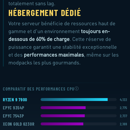
totalement sans lag.
HÉBERGEMENT DÉDIÉ
Votre serveur bénéficie de ressources haut de
gamme et d'un environnement
toujours en-
dessous de 60% de charge
. Cette réserve de
puissance garantit une stabilité exceptionnelle
et des
performances maximales
, même sur les
modpacks les plus gourmands.
AMD RYZEN 7900
SUR TOUS LES SERVEURS
Ⓘ
COMPARATIF DES PERFORMANCES CPU
RYZEN 9 7900
4,122
EPYC 9354P
2,775
EPYC 7543P
2,737
XEON GOLD 6230R
2,169