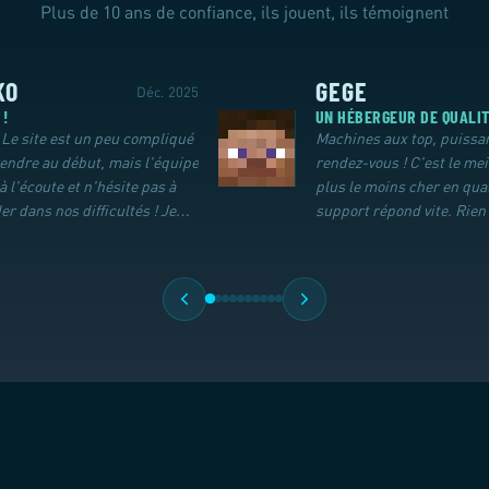
Plus de 10 ans de confiance, ils jouent, ils témoignent
KO
GEGE
Déc. 2025
 !
UN HÉBERGEUR DE QUALI
! Le site est un peu compliqué
Machines aux top, puissa
endre au début, mais l'équipe
rendez-vous ! C'est le mei
 à l'écoute et n'hésite pas à
plus le moins cher en qual
er dans nos difficultés ! Je
support répond vite. Rien 
nde sans hésiter.