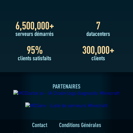
6,500,000+
7
serveurs démarrés
datacenters
UNE QUESTION ?
95%
300,000+
clients satisfaits
clients
NOTRE SUPPORT
MINECRAFT
EST LÀ POUR VOUS
PARTENAIRES
Contact
Conditions Générales