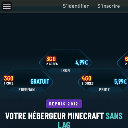
S'identifier
S'inscrire
3GO
4,99
2 CORES
IRON
3GO
4GO
GRATUIT
1 CORE
2 CORES
FREEMAN
P
VOTRE HÉBERGEUR MINECRAFT
SANS
LAG