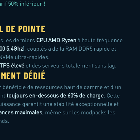
if 50% inférieur !
L DE POINTE
ns les derniers
CPU AMD Ryzen
à haute fréquence
00 5.4Ghz
), couplés à de la RAM DDR5 rapide et
NVMe ultra-rapides.
TPS élevé
et des serveurs totalement sans lag.
MENT DÉDIÉ
r bénéficie de ressources haut de gamme et d'un
ent
toujours en-dessous de 60% de charge
. Cette
issance garantit une stabilité exceptionnelle et
ances maximales
, même sur les modpacks les
nds.