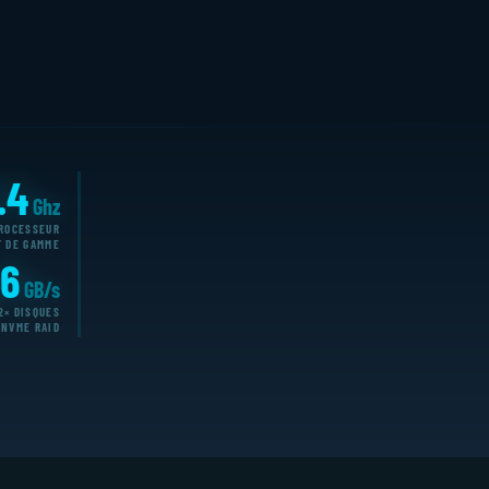
.4
Ghz
ROCESSEUR
T DE GAMME
.6
GB/s
2× DISQUES
NVME RAID