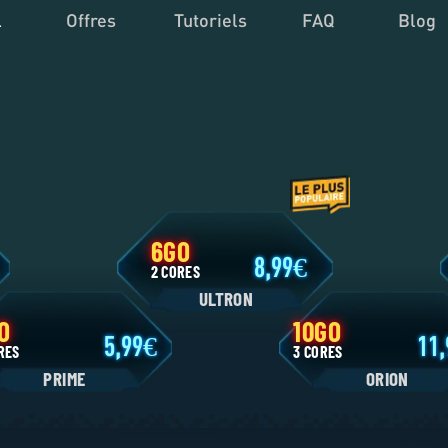
l
Offres
Tutoriels
FAQ
Blog
6GO
9
8,99
2 CORES
ULTRON
4GO
10GO
5,99
 CORES
3 CORES
PRIME
ORIO