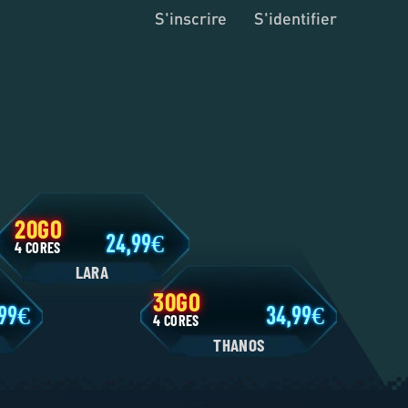
S'inscrire
S'identifier
20GO
24,99
4 CORES
LARA
30GO
11,99
34,99
4 CORES
N
THANOS