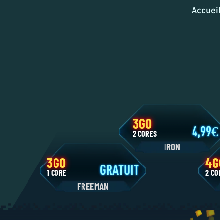
Accuei
3GO
4,9
2 CORES
IRON
3GO
GRATUIT
1 CORE
2
FREEMAN