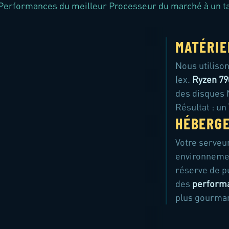
Performances du meilleur Processeur du marché à un tar
MATÉRIE
Nous utiliso
(ex.
Ryzen 79
des disques 
Résultat : un
HÉBERGE
Votre serveu
environnem
réserve de pu
des
perform
plus gourma