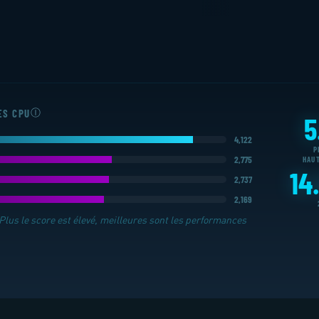
Ⓘ
ES CPU
5
4,122
P
2,775
HAU
14
2,737
2,169
 Plus le score est élevé, meilleures sont les performances